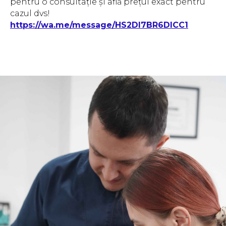
pentru o consultație și află prețul exact pentru
cazul dvs!
https://wa.me/message/HS2DI7BR6DICC1