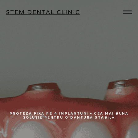
STEM DENTAL CLINIC
PROTEZA FIXĂ PE 4 IMPLANTURI – CEA MAI BUNĂ
SOLUȚIE PENTRU O DANTURĂ STABILĂ