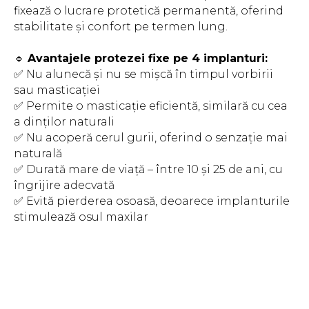
fixează o lucrare protetică permanentă, oferind
stabilitate și confort pe termen lung.
🔹
Avantajele protezei fixe pe 4 implanturi:
✅ Nu alunecă și nu se mișcă în timpul vorbirii
sau masticației
✅ Permite o masticație eficientă, similară cu cea
a dinților naturali
✅ Nu acoperă cerul gurii, oferind o senzație mai
naturală
✅ Durată mare de viață – între 10 și 25 de ani, cu
îngrijire adecvată
✅ Evită pierderea osoasă, deoarece implanturile
stimulează osul maxilar