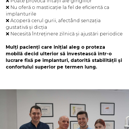
❌ Poate provoca iritații ale gingiilor
❌ Nu oferă o masticație la fel de eficientă ca
implanturile
❌ Acoperă cerul gurii, afectând senzația
gustativă și dicția
❌ Necesită întreținere zilnică și ajustări periodice
Mulți pacienți care inițial aleg o proteza
mobilă decid ulterior să investească într-o
lucrare fixă pe implanturi, datorită stabilității și
confortului superior pe termen lung.