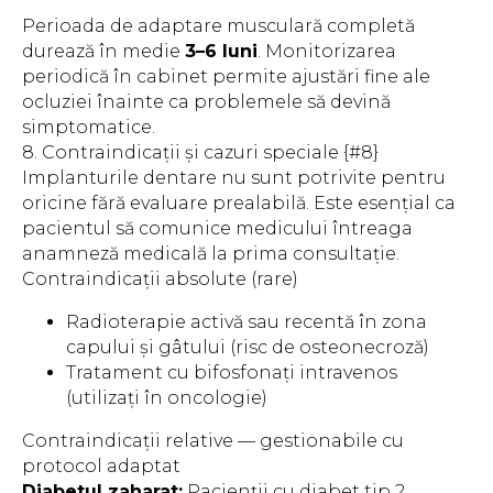
Perioada de adaptare musculară completă
durează în medie
3–6 luni
. Monitorizarea
periodică în cabinet permite ajustări fine ale
ocluziei înainte ca problemele să devină
simptomatice.
8. Contraindicații și cazuri speciale {#8}
Implanturile dentare nu sunt potrivite pentru
oricine fără evaluare prealabilă. Este esențial ca
pacientul să comunice medicului întreaga
anamneză medicală la prima consultație.
Contraindicații absolute (rare)
Radioterapie activă sau recentă în zona
capului și gâtului (risc de osteonecroză)
Tratament cu bifosfonați intravenos
(utilizați în oncologie)
Contraindicații relative — gestionabile cu
protocol adaptat
Diabetul zaharat:
Pacienții cu diabet tip 2