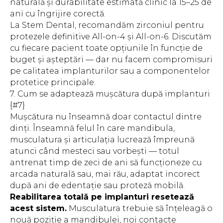
naturală și durabilitate estimată clinic la 15–25 de
ani cu îngrijire corectă.
La Stem Dental, recomandăm zirconiul pentru
protezele definitive All-on-4 și All-on-6. Discutăm
cu fiecare pacient toate opțiunile în funcție de
buget și așteptări — dar nu facem compromisuri
pe calitatea implanturilor sau a componentelor
protetice principale.
7. Cum se adaptează mușcătura după implanturi
{#7}
Mușcătura nu înseamnă doar contactul dintre
dinți. Înseamnă felul în care mandibula,
musculatura și articulația lucrează împreună
atunci când mesteci sau vorbești — totul
antrenat timp de zeci de ani să funcționeze cu
arcada naturală sau, mai rău, adaptat incorect
după ani de edentație sau proteză mobilă.
Reabilitarea totală pe implanturi resetează
acest sistem.
Musculatura trebuie să înțeleagă o
nouă poziție a mandibulei, noi contacte