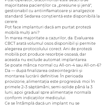
majoritatea pacienților ca „presiune și jenă",
gestionabil cu antiinflamatoare și analgezice
standard. Sedarea conștientă este disponibilă la
cerere.
Pot face implanturi dacă am purtat proteză
mobilă mulți ani?
În marea majoritate a cazurilor, da. Evaluarea
CBCT arată volumul osos disponibil și permite
alegerea protocolului corect. Ani de proteză
mobilă pot produce resorbție osoasă, dar
aceasta nu exclude automat implantarea.
Se poate mânca normal cu All-on-4 sau All-on-6?
Da — după finalizarea osteointegrării și
montarea lucrării definitive. În perioada
provizorie, alimentația este progresivă: moi în
primele 2–3 săptămâni, semi-solide până la 3
luni, apoi gradual spre alimentație normală
conform indicațiilor medicului.
Ce se întâmplă dacă un implant nu se