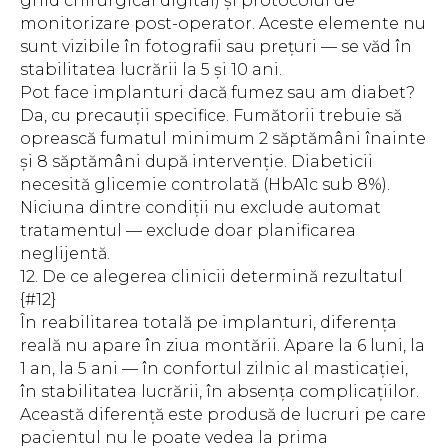
ghid chirurgical digital) și protocolul de
monitorizare post-operator. Aceste elemente nu
sunt vizibile în fotografii sau prețuri — se văd în
stabilitatea lucrării la 5 și 10 ani.
Pot face implanturi dacă fumez sau am diabet?
Da, cu precauții specifice. Fumătorii trebuie să
oprească fumatul minimum 2 săptămâni înainte
și 8 săptămâni după intervenție. Diabeticii
necesită glicemie controlată (HbA1c sub 8%).
Niciuna dintre condiții nu exclude automat
tratamentul — exclude doar planificarea
neglijentă.
12. De ce alegerea clinicii determină rezultatul
{#12}
În reabilitarea totală pe implanturi, diferența
reală nu apare în ziua montării. Apare la 6 luni, la
1 an, la 5 ani — în confortul zilnic al masticației,
în stabilitatea lucrării, în absența complicațiilor.
Această diferență este produsă de lucruri pe care
pacientul nu le poate vedea la prima