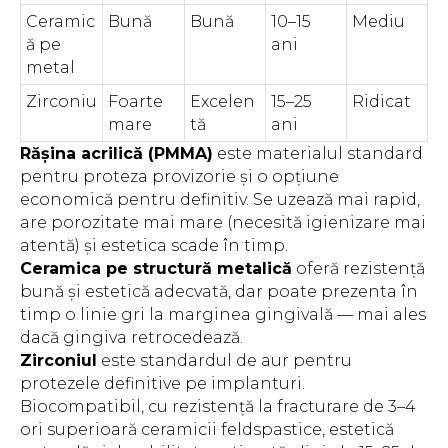
Ceramic
Bună
Bună
10–15
Mediu
ă pe
ani
metal
Zirconiu
Foarte
Excelen
15–25
Ridicat
mare
tă
ani
Rășina acrilică (PMMA)
este materialul standard
pentru proteza provizorie și o opțiune
economică pentru definitiv. Se uzează mai rapid,
are porozitate mai mare (necesită igienizare mai
atentă) și estetica scade în timp.
Ceramica pe structură metalică
oferă rezistență
bună și estetică adecvată, dar poate prezenta în
timp o linie gri la marginea gingivală — mai ales
dacă gingiva retrocedează.
Zirconiul
este standardul de aur pentru
protezele definitive pe implanturi.
Biocompatibil, cu rezistență la fracturare de 3–4
ori superioară ceramicii feldspastice, estetică