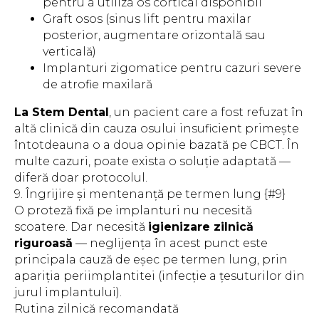
pentru a utiliza os cortical disponibil
Graft osos (sinus lift pentru maxilar
posterior, augmentare orizontală sau
verticală)
Implanturi zigomatice pentru cazuri severe
de atrofie maxilară
La Stem Dental
, un pacient care a fost refuzat în
altă clinică din cauza osului insuficient primește
întotdeauna o a doua opinie bazată pe CBCT. În
multe cazuri, poate exista o soluție adaptată —
diferă doar protocolul.
9. Îngrijire și mentenanță pe termen lung {#9}
O proteză fixă pe implanturi nu necesită
scoatere. Dar necesită
igienizare zilnică
riguroasă
— neglijența în acest punct este
principala cauză de eșec pe termen lung, prin
apariția periimplantitei (infecție a țesuturilor din
jurul implantului).
Rutina zilnică recomandată