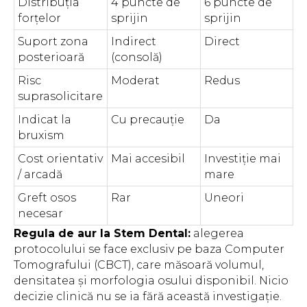
Distribuția
4 puncte de
6 puncte de
forțelor
sprijin
sprijin
Suport zona
Indirect
Direct
posterioară
(consolă)
Risc
Moderat
Redus
suprasolicitare
Indicat la
Cu precauție
Da
bruxism
Cost orientativ
Mai accesibil
Investiție mai
/ arcadă
mare
Greft osos
Rar
Uneori
necesar
Regula de aur la Stem Dental:
alegerea
protocolului se face exclusiv pe baza Computer
Tomografului (CBCT), care măsoară volumul,
densitatea și morfologia osului disponibil. Nicio
decizie clinică nu se ia fără această investigație.