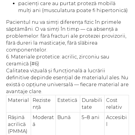
pacienți care au purtat proteză mobilă
mulți ani (musculatura poate fi hipertonică)
Pacientul nu va simți diferența fizic în primele
săptămâni. O va simți în timp — ca absență a
problemelor: fără fracturi ale protezei provizorii,
fără dureri la masticație, fără slăbirea
componentelor.
6. Materiale protetice: acrilic, zirconiu sau
ceramică {#6}
Calitatea vizuală și funcțională a lucrării
definitive depinde esențial de materialul ales. Nu
există o opțiune universală — fiecare material are
avantaje clare.
Material
Reziste
Estetică
Durabili
Cost
nță
tate
relativ
Rășină
Moderat
Bună
5–8 ani
Accesibi
acrilică
ă
l
(PMMA)