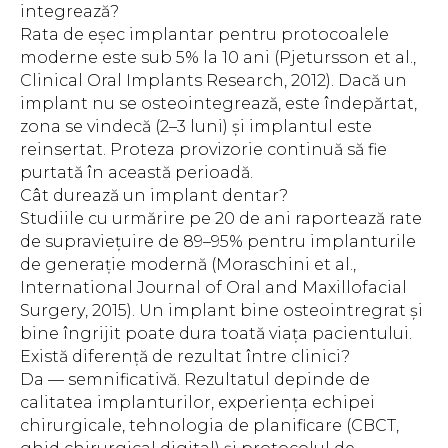
integrează?
Rata de eșec implantar pentru protocoalele
moderne este sub 5% la 10 ani (Pjetursson et al.,
Clinical Oral Implants Research
, 2012). Dacă un
implant nu se osteointegrează, este îndepărtat,
zona se vindecă (2–3 luni) și implantul este
reinsertat. Proteza provizorie continuă să fie
purtată în această perioadă.
Cât durează un implant dentar?
Studiile cu urmărire pe 20 de ani raportează rate
de supraviețuire de 89–95% pentru implanturile
de generație modernă (Moraschini et al.,
International Journal of Oral and Maxillofacial
Surgery
, 2015). Un implant bine osteointregrat și
bine îngrijit poate dura toată viața pacientului.
Există diferență de rezultat între clinici?
Da — semnificativă. Rezultatul depinde de
calitatea implanturilor, experiența echipei
chirurgicale, tehnologia de planificare (CBCT,