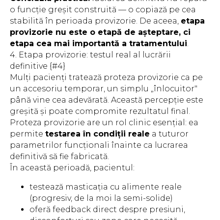
o funcție greșit construită — o copiază pe cea
stabilită în perioada provizorie. De aceea,
etapa
provizorie nu este o etapă de așteptare, ci
etapa cea mai importantă a tratamentului
.
4. Etapa provizorie: testul real al lucrării
definitive {#4}
Mulți pacienți tratează proteza provizorie ca pe
un accesoriu temporar, un simplu „înlocuitor"
până vine cea adevărată. Această percepție este
greșită și poate compromite rezultatul final.
Proteza provizorie are un rol clinic esențial: ea
permite
testarea în condiții reale
a tuturor
parametrilor funcționali înainte ca lucrarea
definitivă să fie fabricată.
În această perioadă, pacientul:
testează masticația cu alimente reale
(progresiv, de la moi la semi-solide)
oferă feedback direct despre presiuni,