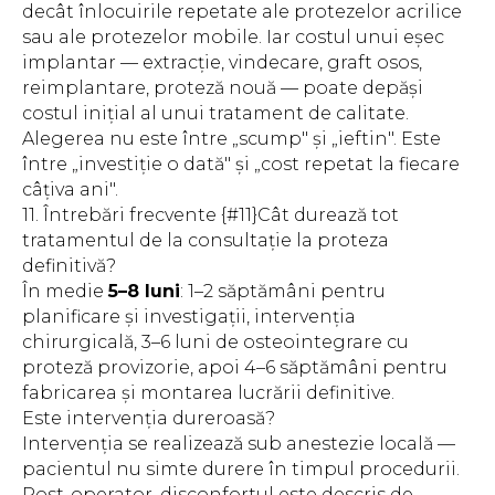
decât înlocuirile repetate ale protezelor acrilice
sau ale protezelor mobile. Iar costul unui eșec
implantar — extracție, vindecare, graft osos,
reimplantare, proteză nouă — poate depăși
costul inițial al unui tratament de calitate.
Alegerea nu este între „scump" și „ieftin". Este
între „investiție o dată" și „cost repetat la fiecare
câțiva ani".
11. Întrebări frecvente {#11}Cât durează tot
tratamentul de la consultație la proteza
definitivă?
În medie
5–8 luni
: 1–2 săptămâni pentru
planificare și investigații, intervenția
chirurgicală, 3–6 luni de osteointegrare cu
proteză provizorie, apoi 4–6 săptămâni pentru
fabricarea și montarea lucrării definitive.
Este intervenția dureroasă?
Intervenția se realizează sub anestezie locală —
pacientul nu simte durere în timpul procedurii.
Post-operator, disconfortul este descris de