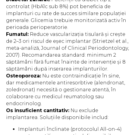
controlat (HbA1c sub 8%) pot beneficia de
implanturi cu rate de succes similare populației
generale. Glicemia trebuie monitorizată activ în
perioada perioperatorie.
Fumatul:
Reduce vascularizația tisulară și crește
de 2–3 ori riscul de eșec implantar (Strietzel et al.,
meta-analiză,
Journal of Clinical Periodontology
,
2007). Recomandarea standard: minimum 2
săptămâni fără fumat înainte de intervenție și 8
săptămâni după inserarea implanturilor.
Osteoporoza:
Nu este contraindicație în sine,
dar medicamentele antiresorbtive (alendronat,
zoledronat) necesită o gestionare atentă, în
colaborare cu medicul reumatolog sau
endocrinolog.
Os insuficient cantitativ:
Nu exclude
implantarea. Soluțiile disponibile includ:
Implanturi înclinate (protocolul All-on-4)