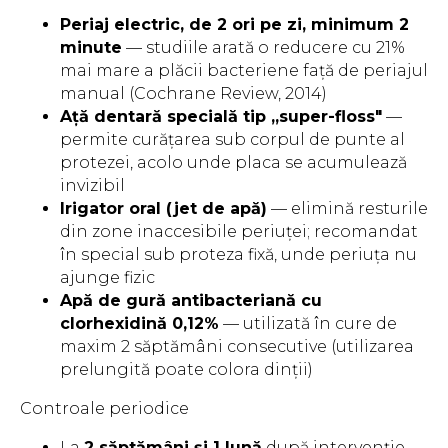
Periaj electric, de 2 ori pe zi, minimum 2
minute
— studiile arată o reducere cu 21%
mai mare a plăcii bacteriene față de periajul
manual (Cochrane Review, 2014)
Ață dentară specială tip „super-floss"
—
permite curățarea sub corpul de punte al
protezei, acolo unde placa se acumulează
invizibil
Irigator oral (jet de apă)
— elimină resturile
din zone inaccesibile periuței; recomandat
în special sub proteza fixă, unde periuța nu
ajunge fizic
Apă de gură antibacteriană cu
clorhexidină 0,12%
— utilizată în cure de
maxim 2 săptămâni consecutive (utilizarea
prelungită poate colora dinții)
Controale periodice
La
2 săptămâni și 1 lună
după intervenție —