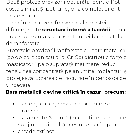
Două proteze provizorii pot arăta identic. Pot
costa similar. Și pot funcționa complet diferit
peste 6 luni.
Una dintre cauzele frecvente ale acestei
diferențe este
structura internă a lucrării
— mai
precis, prezența sau absența unei bare metalice
de ranforsare.
Protezele provizorii ranforsate cu bară metalică
(de obicei titan sau aliaj Cr-Co) distribuie forțele
masticatorii pe o suprafață mai mare, reduc
tensiunea concentrată pe anumite implanturi și
protejează lucrarea de fracturare în perioada de
vindecare.
Bara metalică devine critică în cazuri precum:
pacienți cu forțe masticatorii mari sau
bruxism
tratamente All-on-4 (mai puține puncte de
sprijin = mai multă presiune per implant)
arcade extinse