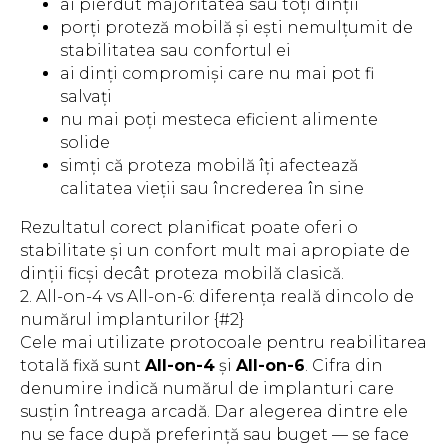
ai pierdut majoritatea sau toți dinții
porți proteză mobilă și ești nemulțumit de
stabilitatea sau confortul ei
ai dinți compromiși care nu mai pot fi
salvați
nu mai poți mesteca eficient alimente
solide
simți că proteza mobilă îți afectează
calitatea vieții sau încrederea în sine
Rezultatul corect planificat poate oferi o
stabilitate și un confort mult mai apropiate de
dinții ficși decât proteza mobilă clasică.
2. All-on-4 vs All-on-6: diferența reală dincolo de
numărul implanturilor {#2}
Cele mai utilizate protocoale pentru reabilitarea
totală fixă sunt
All-on-4
și
All-on-6
. Cifra din
denumire indică numărul de implanturi care
susțin întreaga arcadă. Dar alegerea dintre ele
nu se face după preferință sau buget — se face