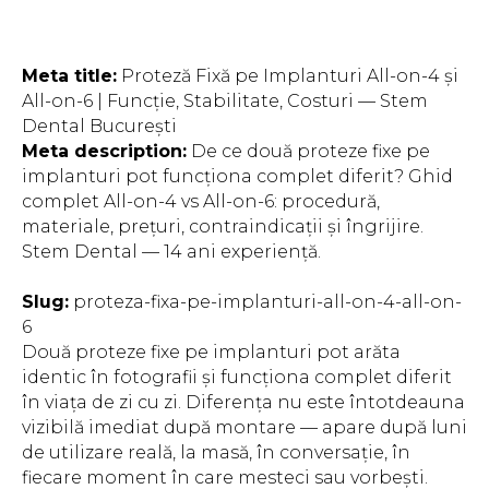
Meta title:
Proteză Fixă pe Implanturi All-on-4 și
All-on-6 | Funcție, Stabilitate, Costuri — Stem
Dental București
Meta description:
De ce două proteze fixe pe
implanturi pot funcționa complet diferit? Ghid
complet All-on-4 vs All-on-6: procedură,
materiale, prețuri, contraindicații și îngrijire.
Stem Dental — 14 ani experiență.
Slug:
proteza-fixa-pe-implanturi-all-on-4-all-on-
6
Două proteze fixe pe implanturi pot arăta
identic în fotografii și funcționa complet diferit
în viața de zi cu zi. Diferența nu este întotdeauna
vizibilă imediat după montare — apare după luni
de utilizare reală, la masă, în conversație, în
fiecare moment în care mesteci sau vorbești.