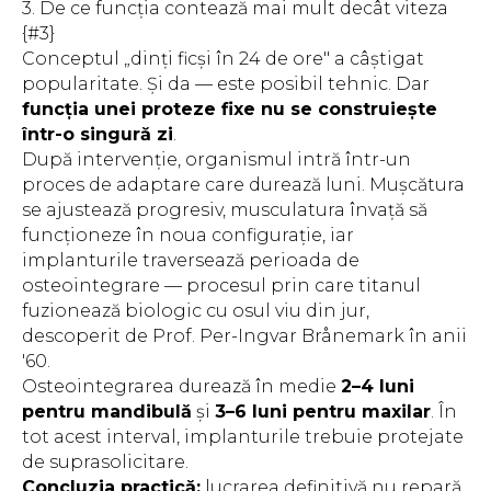
3. De ce funcția contează mai mult decât viteza
{#3}
Conceptul „dinți ficși în 24 de ore" a câștigat
popularitate. Și da — este posibil tehnic. Dar
funcția unei proteze fixe nu se construiește
într-o singură zi
.
După intervenție, organismul intră într-un
proces de adaptare care durează luni. Mușcătura
se ajustează progresiv, musculatura învață să
funcționeze în noua configurație, iar
implanturile traversează perioada de
osteointegrare — procesul prin care titanul
fuzionează biologic cu osul viu din jur,
descoperit de Prof. Per-Ingvar Brånemark în anii
'60.
Osteointegrarea durează în medie
2–4 luni
pentru mandibulă
și
3–6 luni pentru maxilar
. În
tot acest interval, implanturile trebuie protejate
de suprasolicitare.
Concluzia practică:
lucrarea definitivă nu repară