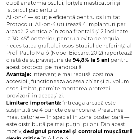
după anatomia osului, forțele masticatorii și
istoricul pacientului.
All-on-4 — soluție eficientă pentru os limitat
Protocolul All-on-4 utilizează 4 implanturi per
arcadă: 2 verticale în zona frontală și 2 înclinate
la 30–45° posterior, pentru a evita de regulă
necesitatea graftului osos. Studiul de referință al
Prof. Paulo Maló (Nobel Biocare, 2012) raportează
o rată de supraviețuire de
94,8% la 5 ani
pentru
acest protocol pe mandibulă.
Avantaje:
intervenție mai redusă, cost mai
accesibil, funcționează adesea chiar și cu volum
osos limitat, permite montarea protezei
provizorii în aceeași zi.
Limitare importantă:
întreaga arcadă este
susținută pe 4 puncte de ancorare. Presiunea
masticatorie — în special în zona posterioară —
este distribuită pe mai puțini piloni. Din acest
motiv,
designul protezei și controlul mușcăturii
devin critice
în All-on-4.